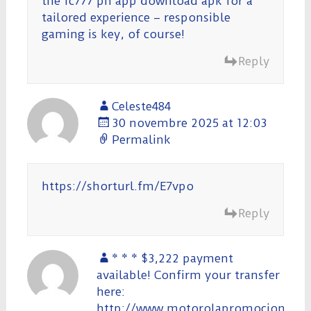
the
fc777 ph app download apk
for a
tailored experience – responsible
gaming is key, of course!
Reply
Celeste484
30 novembre 2025 at 12:03
Permalink
https://shorturl.fm/E7vpo
Reply
* * * $3,222 payment
available! Confirm your transfer
here:
http://www.motorolapromociones